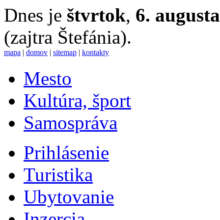
Dnes je
štvrtok
,
6. august
(zajtra Štefánia).
mapa
|
domov
|
sitemap
|
kontakty
Mesto
Kultúra, šport
Samospráva
Prihlásenie
Turistika
Ubytovanie
Inzercia