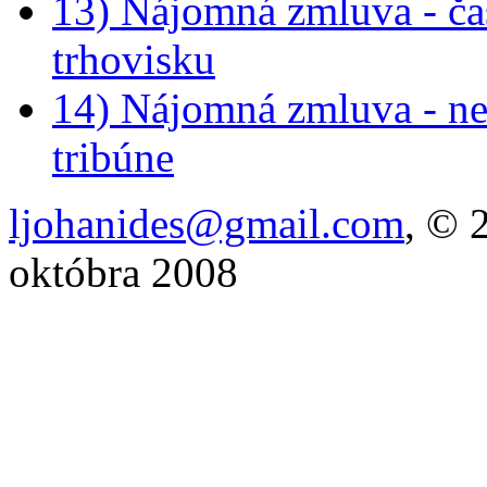
13) Nájomná zmluva - č
trhovisku
14) Nájomná zmluva - neb
tribúne
ljohanides@gmail.com
, © 
októbra 2008