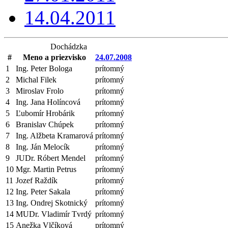
14.04.2011
Dochádzka
#
Meno a priezvisko
24.07.2008
1
Ing. Peter Bologa
prítomný
2
Michal Filek
prítomný
3
Miroslav Frolo
prítomný
4
Ing. Jana Holíncová
prítomný
5
Ľubomír Hrobárik
prítomný
6
Branislav Chúpek
prítomný
7
Ing. Alžbeta Kramarová
prítomný
8
Ing. Ján Melocík
prítomný
9
JUDr. Róbert Mendel
prítomný
10
Mgr. Martin Petrus
prítomný
11
Jozef Raždík
prítomný
12
Ing. Peter Sakala
prítomný
13
Ing. Ondrej Skotnický
prítomný
14
MUDr. Vladimír Tvrdý
prítomný
15
Anežka Vlčíková
prítomný