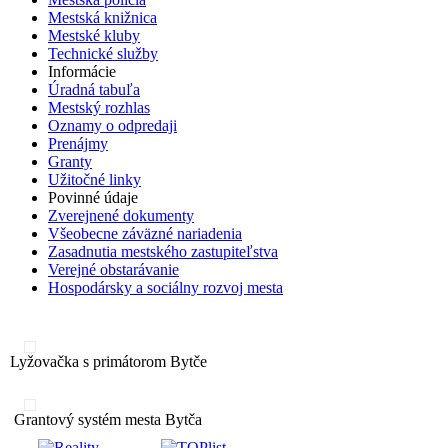
Mestská knižnica
Mestské kluby
Technické služby
Informácie
Úradná tabuľa
Mestský rozhlas
Oznamy o odpredaji
Prenájmy
Granty
Užitočné linky
Povinné údaje
Zverejnené dokumenty
Všeobecne záväzné nariadenia
Zasadnutia mestského zastupiteľstva
Verejné obstarávanie
Hospodársky a sociálny rozvoj mesta
Lyžovačka s primátorom Bytče
Grantový systém mesta Bytča