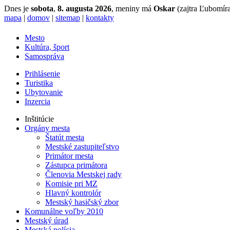
Dnes je
sobota
,
8. augusta 2026
, meniny má
Oskar
(zajtra Ľubomíra
mapa
|
domov
|
sitemap
|
kontakty
Mesto
Kultúra, šport
Samospráva
Prihlásenie
Turistika
Ubytovanie
Inzercia
Inštitúcie
Orgány mesta
Štatút mesta
Mestské zastupiteľstvo
Primátor mesta
Zástupca primátora
Členovia Mestskej rady
Komisie pri MZ
Hlavný kontrolór
Mestský hasičský zbor
Komunálne voľby 2010
Mestský úrad
Mestská polícia