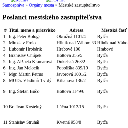
Samospráva
»
Orgány mesta
» Mestské zastupiteľstvo
Poslanci mestského zastupiteľstva
#
Titul, meno a priezvisko
Adresa
Mestská časť
1
Ing. Peter Bologa
Okružná 1101/4
Bytča
2
Miroslav Frolo
Hliník nad Váhom 33
Hliník nad Váh
3
Ľubomír Hrobárik
Hrabové 100
Hrabové
4
Branislav Chúpek
Bottova 355/5
Bytča
5
Ing. Alžbeta Kramarová
Dukelská 263/2
Bytča
6
Ing. Ján Melocík
Popoliška 839/19
Bytča
7
Mgr. Martin Petrus
Javorová 1001/2
Bytča
8
MUDr. Vladimír Tvrdý
Kilianova 136/2
Bytča
9
Ing. Štefan Bučo
Bottova 1149/6
Bytča
10
Bc. Ivan Kostelný
Lúčna 1012/15
Bytča
11
Stanislav Struhál
Kvetná 958/8
Bytča