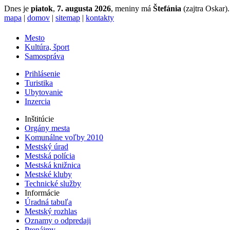
Dnes je
piatok
,
7. augusta 2026
, meniny má
Štefánia
(zajtra Oskar).
mapa
|
domov
|
sitemap
|
kontakty
Mesto
Kultúra, šport
Samospráva
Prihlásenie
Turistika
Ubytovanie
Inzercia
Inštitúcie
Orgány mesta
Komunálne voľby 2010
Mestský úrad
Mestská polícia
Mestská knižnica
Mestské kluby
Technické služby
Informácie
Úradná tabuľa
Mestský rozhlas
Oznamy o odpredaji
Prenájmy