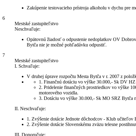
Zakúpenie testovacieho prístroja alkoholu v dychu pre me
6
Mestské zastupiteľstvo
Neschvaľuje:
Opätovnú žiadosť o odpustenie nedoplatkov OV Dobrovoľ
Bytča nie je možné pohľadávku odpustiť.
7
Mestské zastupiteľstvo
I. Schvaľuje:
V druhej úprave rozpočtu Mesta Bytča v r. 2007 z položk
1. Finančnú dotáciu vo výške 30.000,- Sk DV HZ 
2. Pridelenie finančných prostriedkov vo výške 
motorového vozidla.
3. Dotáciu vo výške 30.000,- Sk MO SRZ Bytča n
II. Neschvaľuje:
1. Zvýšenie dotácie Jednote dôchodcov - Klub učiteľov 
2. Zvýšenie dotácie Slovenskému zväzu telesne postihnu
III. Doporučuje: