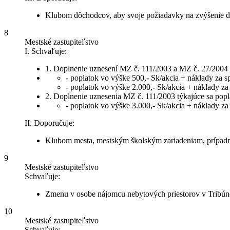
Klubom dôchodcov, aby svoje požiadavky na zvýšenie do
8
Mestské zastupiteľstvo
I. Schvaľuje:
1. Doplnenie uznesení MZ č. 111/2003 a MZ č. 27/2004 t
- poplatok vo výške 500,- Sk/akcia + náklady za 
- poplatok vo výške 2.000,- Sk/akcia + náklady za
2. Doplnenie uznesenia MZ č. 111/2003 týkajúce sa popl
- poplatok vo výške 3.000,- Sk/akcia + náklady za
II. Doporučuje:
Klubom mesta, mestským školským zariadeniam, prípadne
9
Mestské zastupiteľstvo
Schvaľuje:
Zmenu v osobe nájomcu nebytových priestorov v Tribúne 
10
Mestské zastupiteľstvo
Schvaľuje: