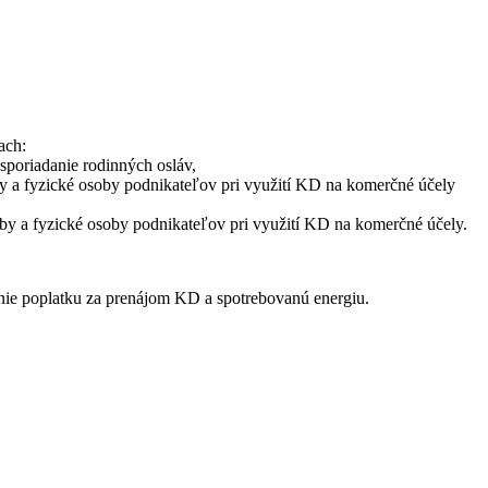
ach:
sporiadanie rodinných osláv,
oby a fyzické osoby podnikateľov pri využití KD na komerčné účely
oby a fyzické osoby podnikateľov pri využití KD na komerčné účely.
nie poplatku za prenájom KD a spotrebovanú energiu.