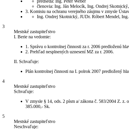
predseda: Ing. Peter Weber
členovia: Ing. Ján Melocík, Ing. Ondrej Skotnick
3. Komisiu na ochranu verejného záujmu v zmysle Ústavn
Ing. Ondrej Skotnický, JUDr. Róbert Mendel, Ing.
3
Mestské zastupiteľstvo
I. Berie na vedomie:
1. Správu o kontrolnej činnosti za r. 2006 predloženú h
2. Prehľad nesplnených uznesení MZ za r. 2006.
II. Schvaľuje:
Plán kontrolnej činnosti na I. polrok 2007 predložený h
4
Mestské zastupiteľstvo
Schvaľuje:
V zmysle § 14, ods. 2 písm a/ zákona č. 583/2004 Z. z. 
385.000,- Sk.
5
Mestské zastupiteľstvo
Neschvaľuje: