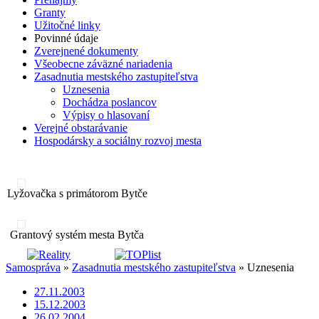
Granty
Užitočné linky
Povinné údaje
Zverejnené dokumenty
Všeobecne záväzné nariadenia
Zasadnutia mestského zastupiteľstva
Uznesenia
Dochádza poslancov
Výpisy o hlasovaní
Verejné obstarávanie
Hospodársky a sociálny rozvoj mesta
Lyžovačka s primátorom Bytče
Grantový systém mesta Bytča
Samospráva
»
Zasadnutia mestského zastupiteľstva
» Uznesenia
27.11.2003
15.12.2003
26.02.2004