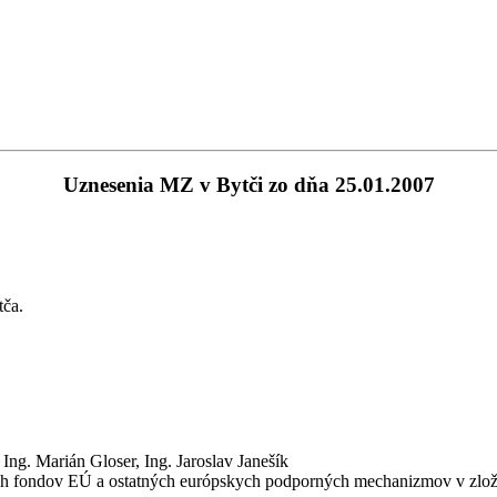
Uznesenia MZ v Bytči zo dňa 25.01.2007
tča.
 Ing. Marián Gloser, Ing. Jaroslav Janešík
ych fondov EÚ a ostatných európskych podporných mechanizmov v zlož