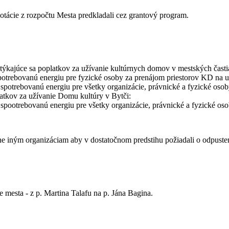
tácie z rozpočtu Mesta predkladali cez grantový program.
ýkajúce sa poplatkov za užívanie kultúrnych domov v mestských časti
spotrebovanú energiu pre fyzické osoby za prenájom priestorov KD na u
 spotrebovanú energiu pre všetky organizácie, právnické a fyzické os
atkov za užívanie Domu kultúry v Bytči:
 spootrebovanú energiu pre všetky organizácie, právnické a fyzické os
 iným organizáciam aby v dostatočnom predstihu požiadali o odpuste
mesta - z p. Martina Talafu na p. Jána Bagina.