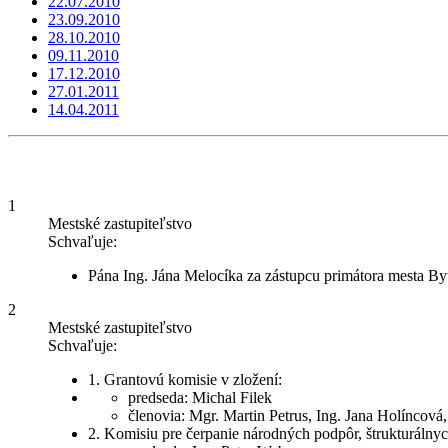
22.07.2010
23.09.2010
28.10.2010
09.11.2010
17.12.2010
27.01.2011
14.04.2011
1
Mestské zastupiteľstvo
Schvaľuje:
Pána Ing. Jána Melocíka za zástupcu primátora mesta By
2
Mestské zastupiteľstvo
Schvaľuje:
1. Grantovú komisie v zložení:
predseda: Michal Filek
členovia: Mgr. Martin Petrus, Ing. Jana Holíncová,
2. Komisiu pre čerpanie národných podpôr, štrukturáln