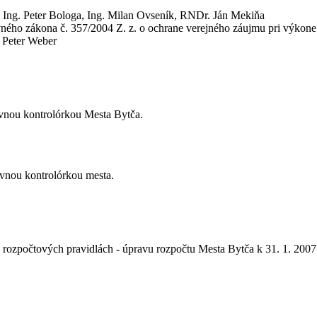
ý, Ing. Peter Bologa, Ing. Milan Ovseník, RNDr. Ján Mekiňa
ého zákona č. 357/2004 Z. z. o ochrane verejného záujmu pri výkone 
 Peter Weber
lavnou kontrolórkou Mesta Bytča.
lavnou kontrolórkou mesta.
o rozpočtových pravidlách - úpravu rozpočtu Mesta Bytča k 31. 1. 2007 