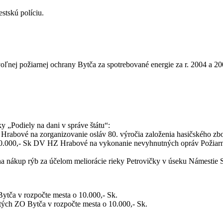
stskú políciu.
nej požiarnej ochrany Bytča za spotrebované energie za r. 2004 a 20
y „Podiely na dani v správe štátu“:
Hrabové na zorganizovanie osláv 80. výročia založenia hasičského zbo
100.000,- Sk DV HZ Hrabové na vykonanie nevyhnutných opráv Požiarne
a nákup rýb za účelom meliorácie rieky Petrovičky v úseku Námestie
Bytča v rozpočte mesta o 10.000,- Sk.
tých ZO Bytča v rozpočte mesta o 10.000,- Sk.