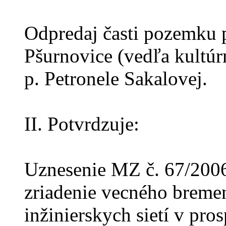
Odpredaj časti pozemku p
Pšurnovice (vedľa kultú
p. Petronele Sakalovej.
II. Potvrdzuje:
Uznesenie MZ č. 67/2006 
zriadenie vecného bremen
inžinierskych sietí v pro