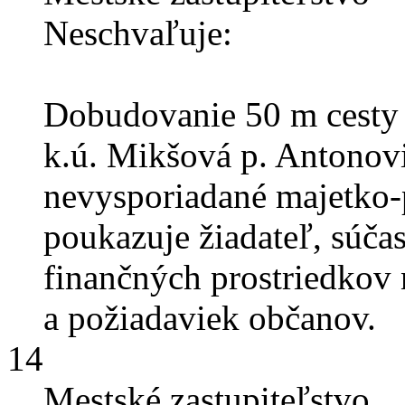
Neschvaľuje:
Dobudovanie 50 m cesty 
k.ú. Mikšová p. Antono
nevysporiadané majetko-
poukazuje žiadateľ, súča
finančných prostriedkov 
a požiadaviek občanov.
14
Mestské zastupiteľstvo