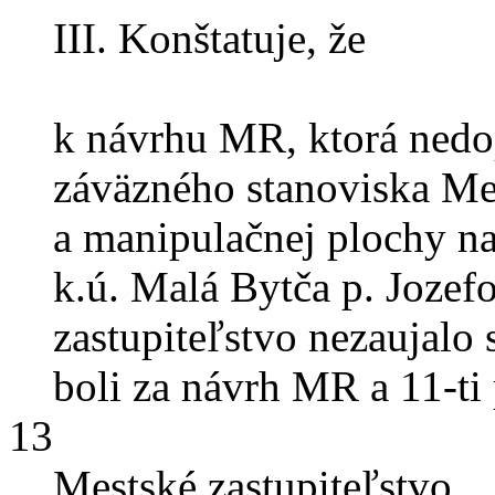
III. Konštatuje, že
k návrhu MR, ktorá ned
záväzného stanoviska Me
a manipulačnej plochy n
k.ú. Malá Bytča p. Jozef
zastupiteľstvo nezaujalo 
boli za návrh MR a 11-ti 
13
Mestské zastupiteľstvo