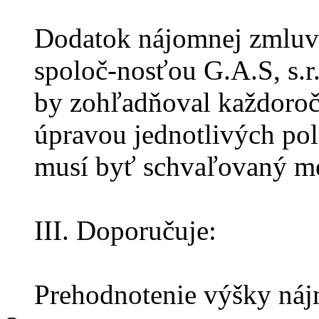
Dodatok nájomnej zmluv
spoloč-nosťou G.A.S, s.r.
by zohľadňoval každoroč
úpravou jednotlivých po
musí byť schvaľovaný me
III. Doporučuje:
Prehodnotenie výšky náj