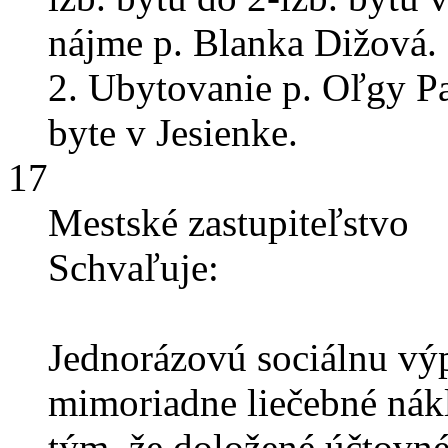
nájme p. Blanka Dižová.
2. Ubytovanie p. Oľgy P
byte v Jesienke.
17
Mestské zastupiteľstvo
Schvaľuje:
Jednorázovú sociálnu vý
mimoriadne liečebné nák
tým, že doložené účtovn