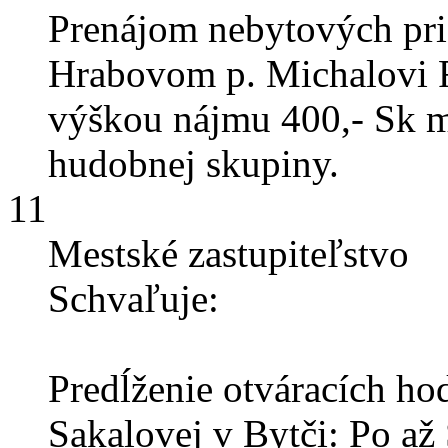
Prenájom nebytových pri
Hrabovom p. Michalovi R
výškou nájmu 400,- Sk m
hudobnej skupiny.
11
Mestské zastupiteľstvo
Schvaľuje:
Predĺženie otváracích hod
Sakalovej v Bytči: Po až 