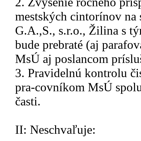
2. Zvýšenie ročného prí
mestských cintorínov na 
G.A.,S., s.r.o., Žilina s 
bude prebraté (aj paraf
MsÚ aj poslancom prísluš
3. Pravidelnú kontrolu 
pra-covníkom MsÚ spolu 
časti.
II: Neschvaľuje: