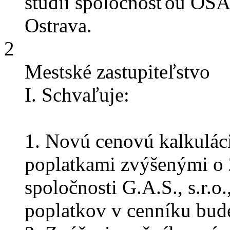
štúdii spoločnosťou OSA 
Ostrava.
2
Mestské zastupiteľstvo
I. Schvaľuje:
1. Novú cenovú kalkulác
poplatkami zvýšenými o 
spoločnosti G.A.S., s.r.o.
poplatkov v cenníku bud