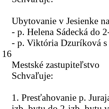
Ubytovanie v Jesienke na
- p. Helena Sádecká do 2-
- p. Viktória Dzuríková s
16
Mestské zastupiteľstvo
Schvaľuje:
1. Presťahovanie p. Juraj
izb. bytu do 2-izb. bytu 