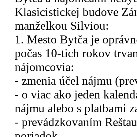
Klasicistickej budove Z
manželkou Silviou:
1. Mesto Bytča je oprá
počas 10-tich rokov trva
nájomcovia:
- zmenia účel nájmu (pre
- o viac ako jeden kalen
nájmu alebo s platbami z
- prevádzkovaním Reštau
poriadok,