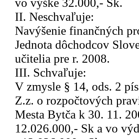
vo výške 32.000,- Sk.
II. Neschvaľuje:
Navýšenie finančných pr
Jednota dôchodcov Slove
učitelia pre r. 2008.
III. Schvaľuje:
V zmysle § 14, ods. 2 pís
Z.z. o rozpočtových prav
Mesta Bytča k 30. 11. 20
12.026.000,- Sk a vo výd