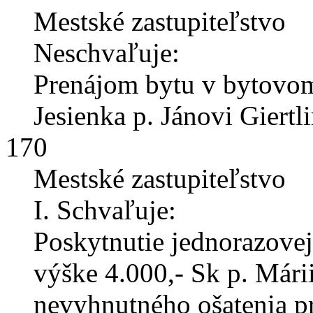
Mestské zastupiteľstvo
Neschvaľuje:
Prenájom bytu v bytovo
Jesienka p. Jánovi Giertl
170
Mestské zastupiteľstvo
I. Schvaľuje:
Poskytnutie jednorazove
výške 4.000,- Sk p. Mári
nevyhnutného ošatenia pr