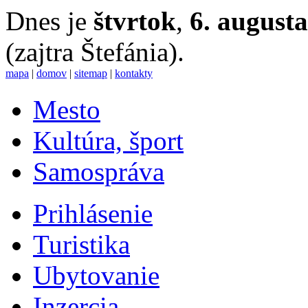
Dnes je
štvrtok
,
6. august
(zajtra Štefánia).
mapa
|
domov
|
sitemap
|
kontakty
Mesto
Kultúra, šport
Samospráva
Prihlásenie
Turistika
Ubytovanie
Inzercia