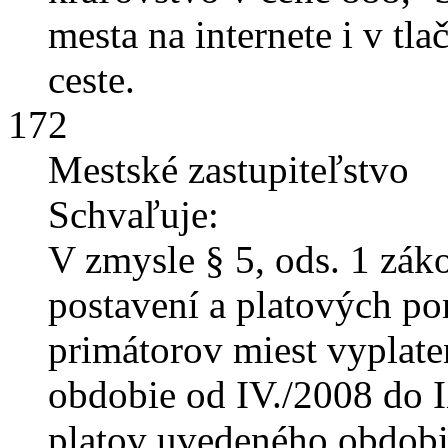
mesta na internete i v tl
ceste.
172
Mestské zastupiteľstvo
Schvaľuje:
V zmysle § 5, ods. 1 zá
postavení a platových po
primátorov miest vyplat
obdobie od IV./2008 do 
platov uvedeného obdobi