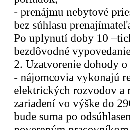
- prenájmu nebytové pries
bez súhlasu prenajímateľ
Po uplynutí doby 10 –tic
bezdôvodné vypovedanie 
2. Uzatvorenie dohody o
- nájomcovia vykonajú r
elektrických rozvodov a 
zariadení vo výške do 2
bude suma po odsúhlasen
povereným pracovníkom 