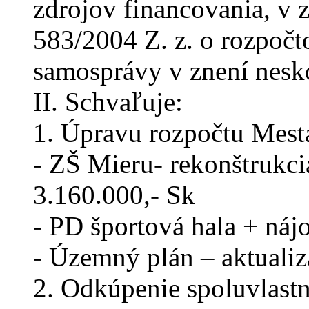
zdrojov financovania, v z
583/2004 Z. z. o rozpoč
samosprávy v znení nesko
II. Schvaľuje:
1. Úpravu rozpočtu Mest
- ZŠ Mieru- rekonštrukci
3.160.000,- Sk
- PD športová hala + náj
- Územný plán – aktualiz
2. Odkúpenie spoluvlastn