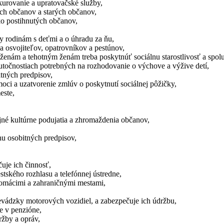
urovanie a upratovačské služby,
ých občanov a starých občanov,
ko postihnutých občanov,
y rodinám s deťmi a o úhradu za ňu,
osvojiteľov, opatrovníkov a pestúnov,
nám a tehotným ženám treba poskytnúť sociálnu starostlivosť a spolup
utočnostiach potrebných na rozhodovanie o výchove a výžive detí,
itných predpisov,
ci a uzatvorenie zmlúv o poskytnutí sociálnej pôžičky,
este,
jné kultúrne podujatia a zhromaždenia občanov,
hu osobitných predpisov,
uje ich činnosť,
tského rozhlasu a telefónnej ústredne,
domácimi a zahraničnými mestami,
evádzky motorových vozidiel, a zabezpečuje ich údržbu,
e v penzióne,
ržby a opráv,