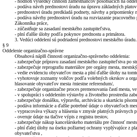
- hodnotí výsledky činnosti zamestnancov pôsobiacich na oddel
- podáva návrh prednostovi úradu na úpravu základných plato
- prednostovi úradu predkladá podnety, návrhy a pripomienky na
- podáva návrhy prednostovi úradu na rozviazanie pracovného p
Zákonníka práce,
- zúčastňuje sa zasadaní mestského zastupiteľstva,
- plní ďalšie úlohy podľa pokynov prednostu a primátora.
3. Vedúci oddelení sú podriadení prednostovi mestského úradu.
§ 9
Oddelenie organizačno-správne
Obsahová náplň činnosti organizačno-správneho oddelenia:
- zabezpečuje prípravu zasadaní mestského zastupiteľstva po st
- zabezpečuje reprografiu materiálov pre orgány mesta, mestský
- vedie evidenciu obyvateľov mesta a plní ďalšie úlohy na tom
- vyhotovuje zoznamy voličov podľa volebných okrskov a orga
hlasovanie obyvateľov mesta /miestne referendum/,
- zabezpečuje organizačne proces premenovania častí mesta, ver
- v spolupráci s oddelením výstavby a životného prostredia zab
- zabezpečuje donášku, výpravňu, archiváciu a skartáciu písom
- podáva informácie a ďalšie potrebné údaje o obyvateľoch mes
- vypracováva výkazy a hlásenia v zmysle platných právnych pred
- overuje údaje na tlačive výpis z registra trestov,
- zabezpečuje nákup kancelárskeho materiálu pre činnosť mes
- plní ďalej úlohy na úseku požiarnej ochrany vyplývajúce z pla
obyvateľstva ,