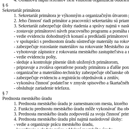
§ 6
Sekretariát primátora
1. Sekretariát primátora je výkonným a organizačným útvarom 
2. Jeho činnosť riadi primátor a pracovníci sekretariátu sú pria
3. Sekretariát zabezpečuje úlohy riadenia a správy najmä v nas
- zostavuje primátorovi návrh pracovného programu a pomáha m
- vedie evidenciu dohodnutých konaní a predkladá primátorovi 
- v spolupráci s prednostom úradu sústreďuje materiály na rok
- zabezpečuje rozoslanie materiálov na rokovanie Mestského zas
- vyhotovuje zápisnice z rokovania mestského zastupiteľstva a 
- vedie evidenciu pošty,
- sleduje a kontroluje plnenie úloh uložených primátorom,
- pripravuje a zvoláva operatívne porady primátora a ďalšie por
- organizačne a materiálno-technicky zabezpečuje občianske obr
- zabezpečuje evidenciu a registráciu objednávok a zmlúv,
- vykonáva činnosť podateľne v zmysle spisového a škartačnéh
- obsluhuje zariadenie telefaxu.
§ 7
Prednosta mestského úradu
1. Prednosta mestského úradu je zamestnancom mesta, ktorého 
2. Funkciu prednostu mestského úradu môže vykonávať iba obč
3. Prednosta mestského úradu zodpovedá za svoju činnosť prim
4. Prednosta mestského úradu plní najmä nasledovné úlohy:
- vedie a organizuje prácu mestského úradu,