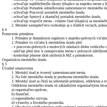
- schvaľuje najdôležitejšie úkony týkajúce sa majetku mesta a 
- schvaľuje Poriadok odmeňovania zamestnancov mestského ú
- schvaľuje Pracovný poriadok mestského úradu,
- schvaľuje Spisový a skartačný poriadok mestského úradu,
- schvaľuje rozpočet mesta - vrátane časti týkajúcej sa mestské
2. Mestské zastupiteľstvo rozhoduje aj o ďalších veciach, poki
§ 4
Postavenie primátora
1. Primátor je štatutárnym orgánom v majetko-právnych vzťa
2. Primátor vo vzťahu k mestskému úradu plní:
- v pracovno-právnych a mzdových otázkach úlohu vedúceho o
- udeľuje plnú moc k zastupovaniu mesta v právnych záležitost
- kontroluje plnenie úloh uložených MZ a primátorom.
Organizácia mestského úradu
§ 5
Úvodné ustanovenia
1. Mestský úrad je tvorený zamestnancami mesta.
2. Na čele mestského úradu je prednosta mestského úradu.
3. Mestský úrad sa člení na sekretariát primátora, oddelenia a re
Oddelenia mestského úradu sú základnými organizačnými útvarm
a) organizačno-správne,
b) finančné,
c) regionálneho rozvoja,
d) výstavby a životného prostredia.
4. Obsahovú náplň referátov rieši vnútorná organizácia oddelen