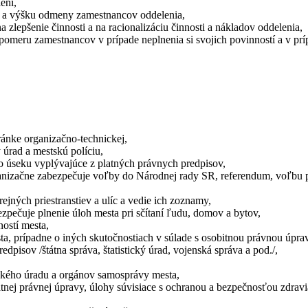
ení,
v a výšku odmeny zamestnancov oddelenia,
 zlepšenie činnosti a na racionalizáciu činnosti a nákladov oddelenia,
omeru zamestnancov v prípade neplnenia si svojich povinností a v príp
ránke organizačno-technickej,
 úrad a mestskú políciu,
to úseku vyplývajúce z platných právnych predpisov,
nizačne zabezpečuje voľby do Národnej rady SR, referendum, voľbu p
ejných priestranstiev a ulíc a vedie ich zoznamy,
ezpečuje plnenie úloh mesta pri sčítaní ľudu, domov a bytov,
ností mesta,
ta, prípadne o iných skutočnostiach v súlade s osobitnou právnou úpra
pisov /štátna správa, štatistický úrad, vojenská správa a pod./,
tského úradu a orgánov samosprávy mesta,
tnej právnej úpravy, úlohy súvisiace s ochranou a bezpečnosťou zdravia