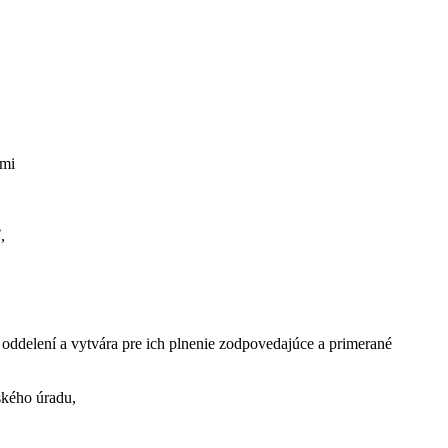
smi
,
 oddelení a vytvára pre ich plnenie zodpovedajúce a primerané
ského úradu,