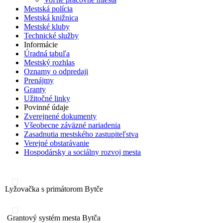
Mestská polícia
Mestská knižnica
Mestské kluby
Technické služby
Informácie
Úradná tabuľa
Mestský rozhlas
Oznamy o odpredaji
Prenájmy
Granty
Užitočné linky
Povinné údaje
Zverejnené dokumenty
Všeobecne záväzné nariadenia
Zasadnutia mestského zastupiteľstva
Verejné obstarávanie
Hospodársky a sociálny rozvoj mesta
Lyžovačka s primátorom Bytče
Grantový systém mesta Bytča