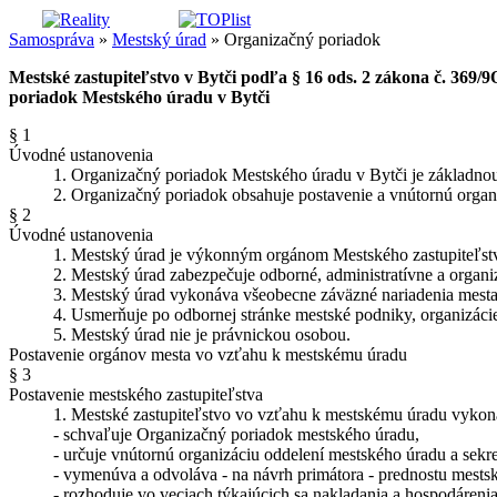
Samospráva
»
Mestský úrad
» Organizačný poriadok
Mestské zastupiteľstvo v Bytči podľa § 16 ods. 2 zákona č. 369/
poriadok Mestského úradu v Bytči
§ 1
Úvodné ustanovenia
1. Organizačný poriadok Mestského úradu v Bytči je základno
2. Organizačný poriadok obsahuje postavenie a vnútornú organiz
§ 2
Úvodné ustanovenia
1. Mestský úrad je výkonným orgánom Mestského zastupiteľstv
2. Mestský úrad zabezpečuje odborné, administratívne a organi
3. Mestský úrad vykonáva všeobecne záväzné nariadenia mesta, 
4. Usmerňuje po odbornej stránke mestské podniky, organizáci
5. Mestský úrad nie je právnickou osobou.
Postavenie orgánov mesta vo vzťahu k mestskému úradu
§ 3
Postavenie mestského zastupiteľstva
1. Mestské zastupiteľstvo vo vzťahu k mestskému úradu vykoná
- schvaľuje Organizačný poriadok mestského úradu,
- určuje vnútornú organizáciu oddelení mestského úradu a sekre
- vymenúva a odvoláva - na návrh primátora - prednostu mests
- rozhoduje vo veciach týkajúcich sa nakladania a hospodáren