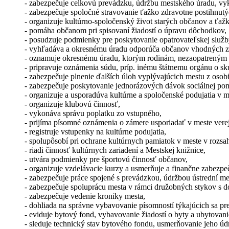
- zabezpečuje celkovú prevádzku, údržbu mestského úradu, vyk
- zabezpečuje spoločné stravovanie ťažko zdravotne postihnut
- organizuje kultúrno-spoločenský život starých občanov a ťaž
- pomáha občanom pri spisovaní žiadostí o úpravu dôchodkov,
- posudzuje podmienky pre poskytovanie opatrovateľskej služb
- vyhľadáva a okresnému úradu odporúča občanov vhodných za 
- oznamuje okresnému úradu, ktorým rodinám, nezaopatreným že
- pripravuje oznámenia súdu, príp. inému štátnemu orgánu o sk
- zabezpečuje plnenie ďalších úloh vyplývajúcich mestu z osob
- zabezpečuje poskytovanie jednorázových dávok sociálnej pomo
- organizuje a usporadúva kultúrne a spoločenské podujatia v m
- organizuje klubovú činnosť,
- vykonáva správu poplatku zo vstupného,
- prijíma písomné oznámenia o zámere usporiadať v meste vere
- registruje vstupenky na kultúrne podujatia,
- spolupôsobí pri ochrane kultúrnych pamiatok v meste v rozsa
- riadi činnosť kultúrnych zariadení a Mestskej knižnice,
- utvára podmienky pre športovú činnosť občanov,
- organizuje vzdelávacie kurzy a usmerňuje a finančne zabezpeč
- zabezpečuje práce spojené s prevádzkou, údržbou ústrední mes
- zabezpečuje spoluprácu mesta v rámci družobných stykov s 
- zabezpečuje vedenie kroniky mesta,
- dohliada na správne vybavovanie písomností týkajúcich sa pr
- eviduje bytový fond, vybavovanie žiadostí o byty a ubytovani
- sleduje technický stav bytového fondu, usmerňovanie jeho úd