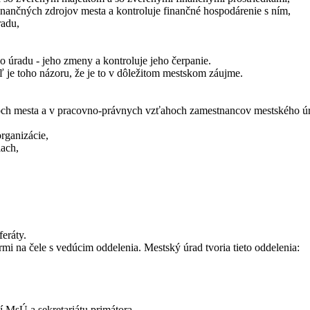
finančných zdrojov mesta a kontroluje finančné hospodárenie s ním,
radu,
ho úradu - jeho zmeny a kontroluje jeho čerpanie.
aľ je toho názoru, že je to v dôležitom mestskom záujme.
hoch mesta a v pracovno-právnych vzťahoch zamestnancov mestského ú
rganizácie,
iach,
feráty.
i na čele s vedúcim oddelenia. Mestský úrad tvoria tieto oddelenia:
í MsÚ a sekretariátu primátora.