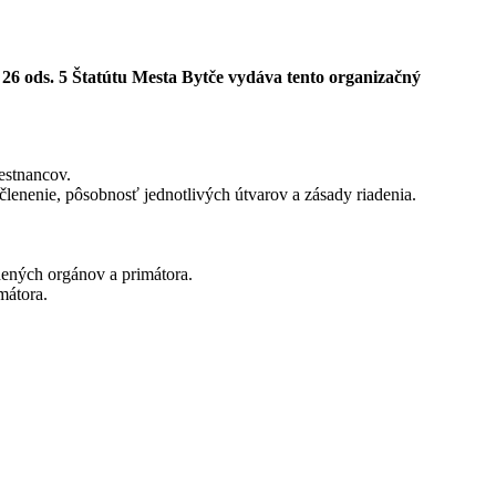
 26 ods. 5 Štatútu Mesta Bytče vydáva tento organizačný
estnancov.
členenie, pôsobnosť jednotlivých útvarov a zásady riadenia.
dených orgánov a primátora.
mátora.