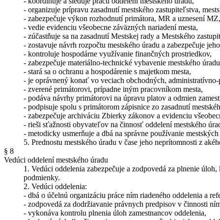
- koordinuje a sleduje prácu oddelení mestského úradu,
- organizuje prípravu zasadnutí mestského zastupiteľstva, mests
- zabezpečuje výkon rozhodnutí primátora, MR a uznesení MZ
- vedie evidenciu všeobecne záväzných nariadení mesta,
- zúčastňuje sa na zasadnutí Mestskej rady a Mestského zastup
- zostavuje návrh rozpočtu mestského úradu a zabezpečuje jeho
- kontroluje hospodárne využívanie finančných prostriedkov,
- zabezpečuje materiálno-technické vybavenie mestského úradu
- stará sa o ochranu a hospodárenie s majetkom mesta,
- je oprávnený konať vo veciach obchodných, administratívno-p
- zverené primátorovi, prípadne iným pracovníkom mesta,
- podáva návrhy primátorovi na úpravu platov a odmien zames
- podpisuje spolu s primátorom zápisnice zo zasadnutí mestskéh
- zabezpečuje archiváciu Zbierky zákonov a evidenciu všeobe
- rieši sťažnosti obyvateľov na činnosť oddelení mestského úra
- metodicky usmerňuje a dbá na správne používanie mestských
5. Prednostu mestského úradu v čase jeho neprítomnosti z aké
§ 8
Vedúci oddelení mestského úradu
1. Vedúci oddelenia zabezpečuje a zodpovedá za plnenie úloh, 
podmienky.
2. Vedúci oddelenia:
- dbá o účelnú organizáciu práce ním riadeného oddelenia a ref
- zodpovedá za dodržiavanie právnych predpisov v činnosti ní
- vykonáva kontrolu plnenia úloh zamestnancov oddelenia,