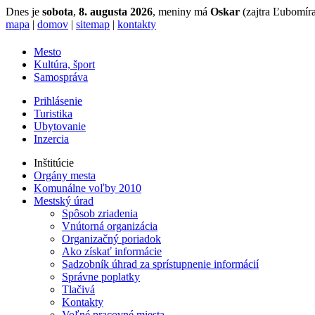
Dnes je
sobota
,
8. augusta 2026
, meniny má
Oskar
(zajtra Ľubomíra
mapa
|
domov
|
sitemap
|
kontakty
Mesto
Kultúra, šport
Samospráva
Prihlásenie
Turistika
Ubytovanie
Inzercia
Inštitúcie
Orgány mesta
Komunálne voľby 2010
Mestský úrad
Spôsob zriadenia
Vnútorná organizácia
Organizačný poriadok
Ako získať informácie
Sadzobník úhrad za sprístupnenie informácií
Správne poplatky
Tlačivá
Kontakty
Voľné pracovné miesta