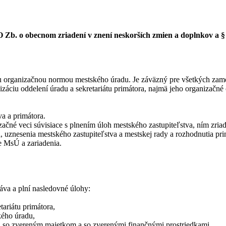
9O Zb. o obecnom zriadení v znení neskorších zmien a doplnkov a §
u organizačnou normou mestského úradu. Je záväzný pre všetkých zam
áciu oddelení úradu a sekretariátu primátora, najmä jeho organizačné 
a a primátora.
začné veci súvisiace s plnením úloh mestského zastupiteľstva, ním zria
uznesenia mestského zastupiteľstva a mestskej rady a rozhodnutia pri
e MsÚ a zariadenia.
va a plní nasledovné úlohy:
tariátu primátora,
kého úradu,
ia so zvereným majetkom a so zverenými finančnými prostriedkami,