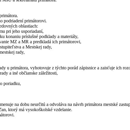
primátora.
mo podriadení primátorovi.
ledovných oblastiach:
u pri jeho usporiadaní,
ku konaniu príslušné podklady a materiály,
ovanie MZ a MR a predkladá ich primátorovi,
tupiteľstva a Mestskej rady,
mestskej rady,
ady u primátora, vyhotovuje z týchto porád zápisnice a zaisťuje ich rozo
ady a iné občianske záležitosti,
o poriadku,
menuje na dobu neurčitú a odvoláva na návrh primátora mestské zastup
an, ktorý má vysokoškolské vzdelanie.
átorovi.