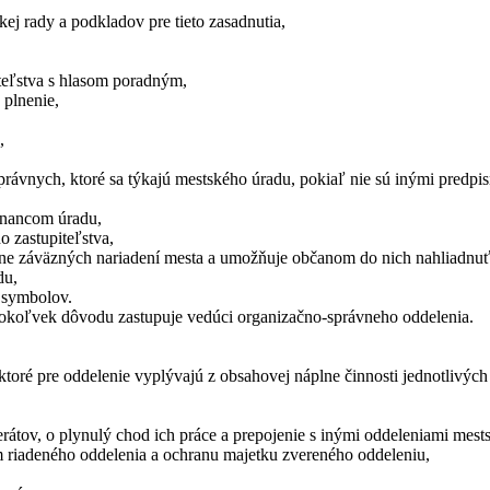
kej rady a podkladov pre tieto zasadnutia,
,
iteľstva s hlasom poradným,
 plnenie,
,
rávnych, ktoré sa týkajú mestského úradu, pokiaľ nie sú inými predpi
tnancom úradu,
o zastupiteľstva,
cne záväzných nariadení mesta a umožňuje občanom do nich nahliadnuť
du,
 symbolov.
hokoľvek dôvodu zastupuje vedúci organizačno-správneho oddelenia.
ktoré pre oddelenie vyplývajú z obsahovej náplne činnosti jednotlivých
erátov, o plynulý chod ich práce a prepojenie s inými oddeleniami mest
m riadeného oddelenia a ochranu majetku zvereného oddeleniu,