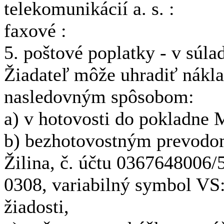
telekomunikácií a. s. :
faxové :
5. poštové poplatky - v súl
Žiadateľ môže uhradiť nákla
nasledovným spôsobom:
a) v hotovosti do pokladne
b) bezhotovostným prevodom
Žilina, č. účtu 0367648006/
0308, variabilný symbol VS:
žiadosti,