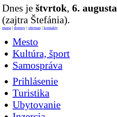
Dnes je
štvrtok
,
6. august
(zajtra Štefánia).
mapa
|
domov
|
sitemap
|
kontakty
Mesto
Kultúra, šport
Samospráva
Prihlásenie
Turistika
Ubytovanie
Inzercia